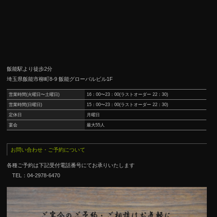
飯能駅より徒歩2分
埼玉県飯能市柳町8-9 飯能グローバルビル1F
営業時間(火曜日〜土曜日)
16：00〜23：00(ラストオーダー 22：30)
営業時間(日曜日)
15：00〜23：00(ラストオーダー 22：30)
定休日
月曜日
宴会
最大55人
お問い合わせ・ご予約について
各種ご予約は下記受付電話番号にてお承りいたします
TEL：04-2978-6470