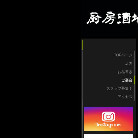
TOPページ
店内
お品書き
ご宴会
スタッフ募集！
アクセス