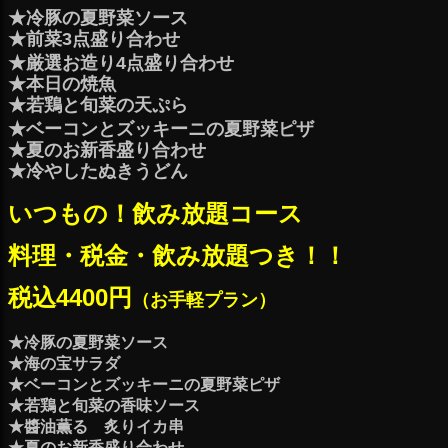
★冷豚の夏野菜ソース
★前菜3点盛り合わせ
★厳選お造り4点盛り合わせ
★本日の焼魚
★若鶏と旬菜の天ぷら
★ベーコンとズッキーニの夏野菜ピザ
★夏のお新香盛り合わせ
★冷やしたぬきうどん
いつもの！飲み放題コース
料理・税金・飲み放題つき！！
税込4400円
（お手軽プラン）
★冷豚の夏野菜ソース
★海の宝サラダ
★ベーコンとズッキーニの夏野菜ピザ
★若鶏と旬菜の香味ソース
★醬油薫る 炙りイカ串
★夏のお新香盛り合わせ