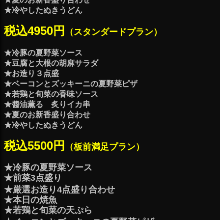
★冷やしたぬきうどん
税込4950円
（スタンダードプラン）
★冷豚の夏野菜ソース
★豆腐と大根の胡麻サラダ
★お造り３点盛
★ベーコンとズッキーニの夏野菜ピザ
★若鶏と旬菜の香味ソース
★醬油薫る 炙りイカ串
★夏のお新香盛り合わせ
★冷やしたぬきうどん
税込5500円
（板前満足プラン）
★冷豚の夏野菜ソース
★前菜3点盛り
★厳選お造り4点盛り合わせ
★本日の焼魚
★若鶏と旬菜の天ぷら